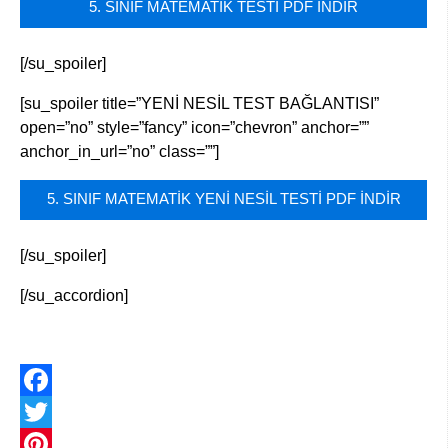
5. SINIF MATEMATİK TESTİ PDF İNDİR
[/su_spoiler]
[su_spoiler title=”YENİ NESİL TEST BAĞLANTISI”
open=”no” style=”fancy” icon=”chevron” anchor=””
anchor_in_url=”no” class=””]
5. SINIF MATEMATİK YENİ NESİL TESTİ PDF İNDİR
[/su_spoiler]
[/su_accordion]
Facebook
Twitter