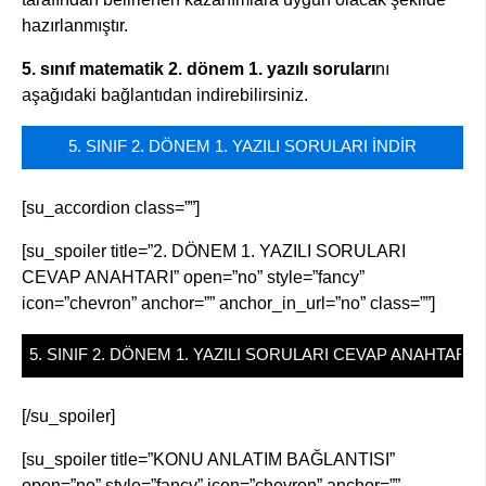
hazırlanmıştır.
5. sınıf matematik 2. dönem 1. yazılı soruları
nı
aşağıdaki bağlantıdan indirebilirsiniz.
5. SINIF 2. DÖNEM 1. YAZILI SORULARI İNDİR
[su_accordion class=””]
[su_spoiler title=”2. DÖNEM 1. YAZILI SORULARI
CEVAP ANAHTARI” open=”no” style=”fancy”
icon=”chevron” anchor=”” anchor_in_url=”no” class=””]
5. SINIF 2. DÖNEM 1. YAZILI SORULARI CEVAP ANAHTARI İ
[/su_spoiler]
[su_spoiler title=”KONU ANLATIM BAĞLANTISI”
open=”no” style=”fancy” icon=”chevron” anchor=””